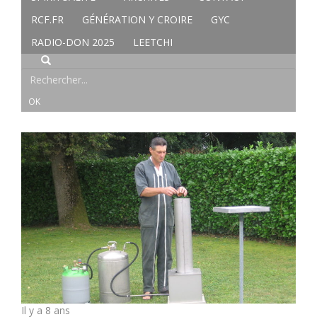
RCF.FR
GÉNÉRATION Y CROIRE
GYC
RADIO-DON 2025
LEETCHI
Il y a 8 ans