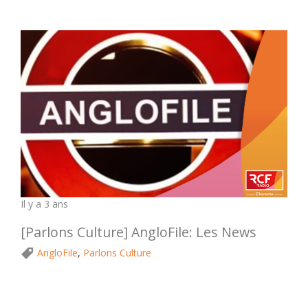
Il y a 3 ans
[Parlons Culture] AngloFile: Les News
AngloFile
,
Parlons Culture