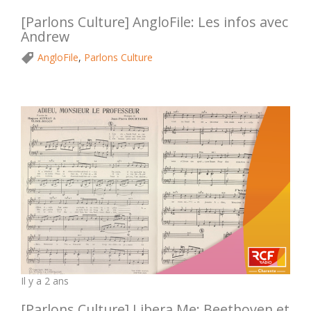
[Parlons Culture] AngloFile: Les infos avec
Andrew
AngloFile
,
Parlons Culture
Il y a 2 ans
[Parlons Culture] Libera Me: Beethoven et