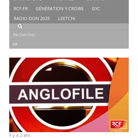
RCF.FR
GÉNÉRATION Y CROIRE
GYC
RADIO-DON 2025
LEETCHI
Il y a 2 ans