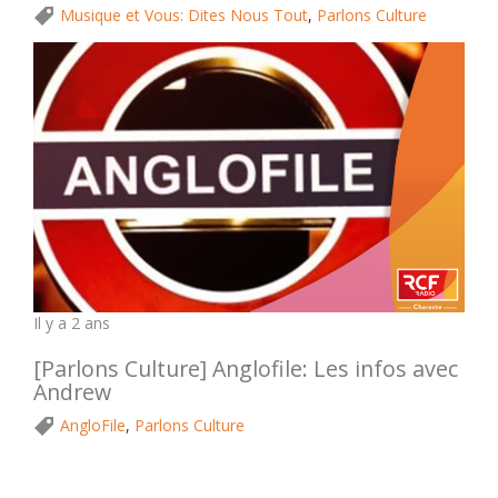
Musique et Vous: Dites Nous Tout
,
Parlons Culture
Il y a 2 ans
[Parlons Culture] Anglofile: Les infos avec
Andrew
AngloFile
,
Parlons Culture