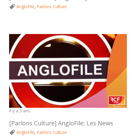
AngloFile
,
Parlons Culture
Il y a 3 ans
[Parlons Culture] AngloFile: Les News
AngloFile
,
Parlons Culture