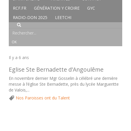
RCF.FR
GÉNÉRATION Y CROIRE
GYC
RADIO-DON 2025
LEETCHI
Il y a 6 ans
Eglise Ste Bernadette d’Angoulême
En novembre dernier Mgr Gosselin à célébré une dernière
messe à l’église Ste Bernadette, près du lycée Margueritte
de Valois,...
Nos Paroisses ont du Talent