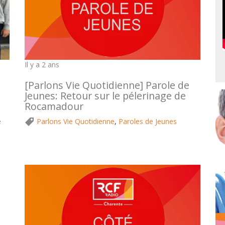
Il y a 2 ans
[Parlons Vie Quotidienne] Parole de
Jeunes: Retour sur le pélerinage de
Rocamadour
e
Parlons Vie Quotidienne
,
Paroles de Jeunes