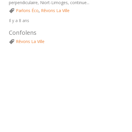
perpendiculaire, Niort-Limoges, continue...
Parlons Éco
,
Rêvons La Ville
Il y a 8 ans
Confolens
Rêvons La Ville