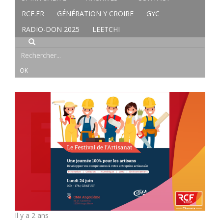
RCF.FR
GÉNÉRATION Y CROIRE
GYC
RADIO-DON 2025
LEETCHI
Il y a 2 ans