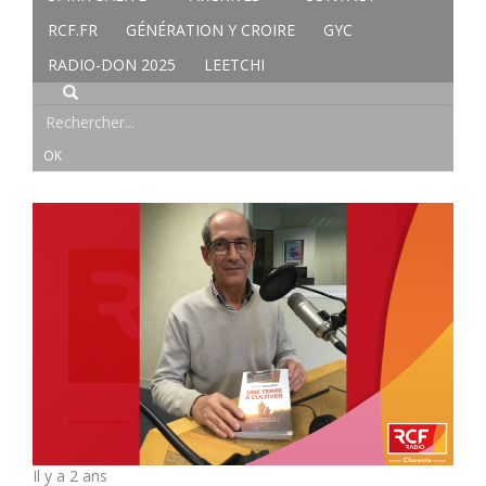
RCF.FR
GÉNÉRATION Y CROIRE
GYC
RADIO-DON 2025
LEETCHI
Il y a 2 ans