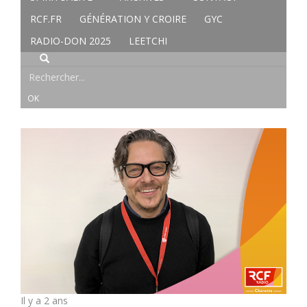
RCF.FR
GÉNÉRATION Y CROIRE
GYC
RADIO-DON 2025
LEETCHI
Il y a 2 ans