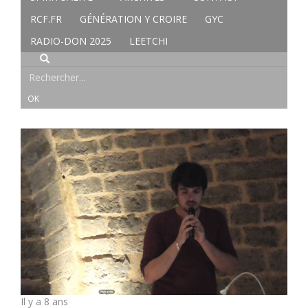
RCF.FR
GÉNÉRATION Y CROIRE
GYC
RADIO-DON 2025
LEETCHI
Il y a 8 ans