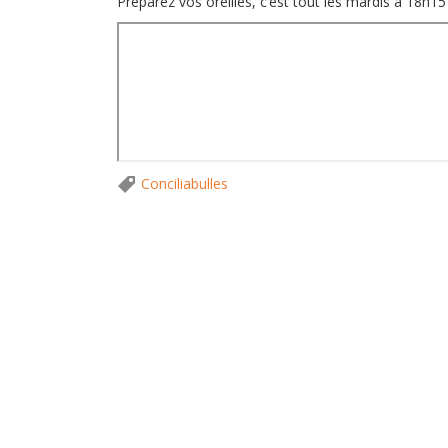
Préparez vos oreilles, c’est tout les mardis à 18h1
Conciliabulles