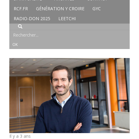
RCF.FR
GÉNÉRATION Y CROIRE
GYC
RADIO-DON 2025
LEETCHI
Il y a 3 ans