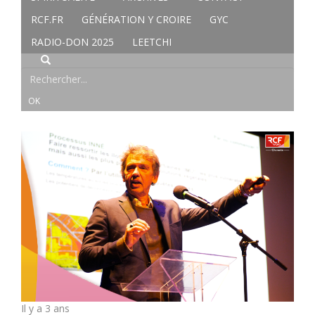
RCF.FR
GÉNÉRATION Y CROIRE
GYC
RADIO-DON 2025
LEETCHI
Il y a 3 ans