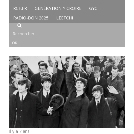
RCF.FR
GÉNÉRATION Y CROIRE
GYC
RADIO-DON 2025
LEETCHI
Il y a 7 ans