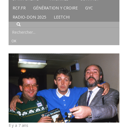
RCF.FR
GÉNÉRATION Y CROIRE
GYC
RADIO-DON 2025
LEETCHI
Il y a 7 ans