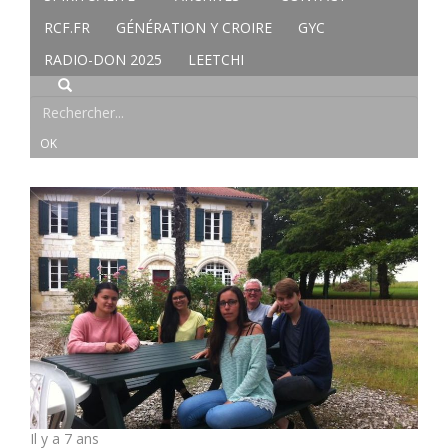
RCF.FR
GÉNÉRATION Y CROIRE
GYC
RADIO-DON 2025
LEETCHI
Il y a 7 ans