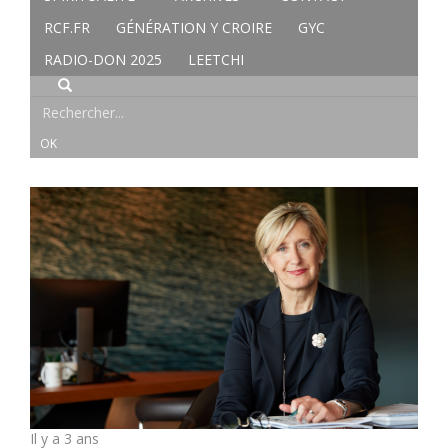
RCF.FR
GÉNÉRATION Y CROIRE
GYC
RADIO-DON 2025
LEETCHI
Il y a 3 ans