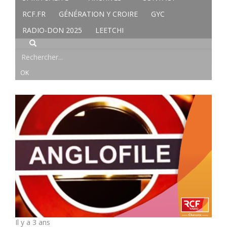
RCF.FR
GÉNÉRATION Y CROIRE
GYC
RADIO-DON 2025
LEETCHI
Il y a 3 ans