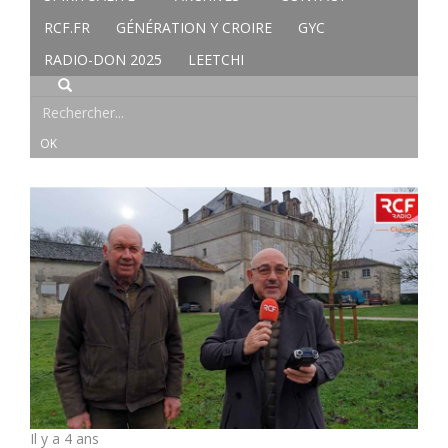
RCF.FR
GÉNÉRATION Y CROIRE
GYC
RADIO-DON 2025
LEETCHI
Il y a 4 ans