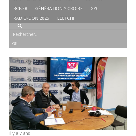
RCF.FR
GÉNÉRATION Y CROIRE
GYC
RADIO-DON 2025
LEETCHI
Il y a 7 ans