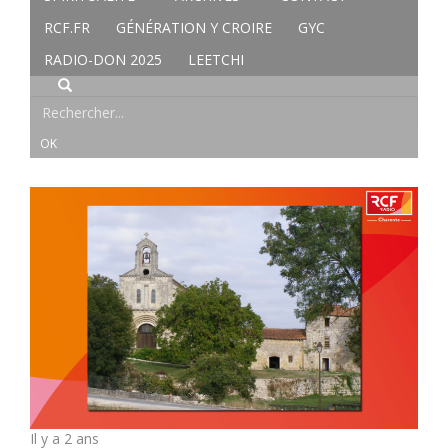
RCF.FR
GÉNÉRATION Y CROIRE
GYC
RADIO-DON 2025
LEETCHI
Il y a 2 ans