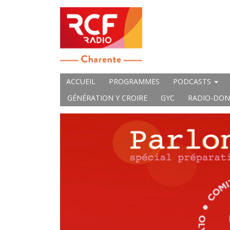
ACCUEIL
PROGRAMMES
PODCASTS
GÉNÉRATION Y CROIRE
GYC
RADIO-DON