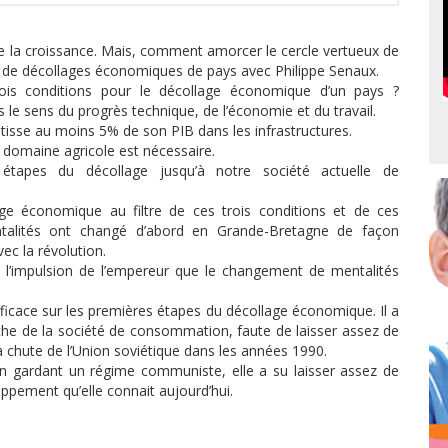
e la croissance. Mais, comment amorcer le cercle vertueux de
s de décollages économiques de pays avec Philippe Senaux.
rois conditions pour le décollage économique d’un pays ?
e sens du progrès technique, de l’économie et du travail.
stisse au moins 5% de son PIB dans les infrastructures.
 domaine agricole est nécessaire.
s étapes du décollage jusqu’à notre société actuelle de
age économique au filtre de ces trois conditions et de ces
ntalités ont changé d’abord en Grande-Bretagne de façon
ec la révolution.
us l’impulsion de l’empereur que le changement de mentalités
ficace sur les premières étapes du décollage économique. Il a
arche de la société de consommation, faute de laisser assez de
ue la chute de l’Union soviétique dans les années 1990.
n gardant un régime communiste, elle a su laisser assez de
loppement qu’elle connait aujourd’hui.