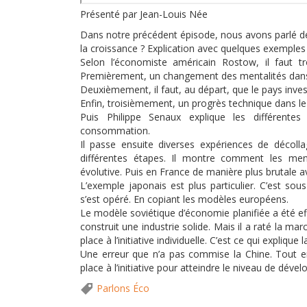
Présenté par Jean-Louis Née
Dans notre précédent épisode, nous avons parlé d
la croissance ? Explication avec quelques exemple
Selon l’économiste américain Rostow, il faut t
Premièrement, un changement des mentalités dans l
Deuxièmement, il faut, au départ, que le pays inve
Enfin, troisièmement, un progrès technique dans le
Puis Philippe Senaux explique les différente
consommation.
Il passe ensuite diverses expériences de décoll
différentes étapes. Il montre comment les me
évolutive. Puis en France de manière plus brutale av
L’exemple japonais est plus particulier. C’est so
s’est opéré. En copiant les modèles européens.
Le modèle soviétique d’économie planifiée a été ef
construit une industrie solide. Mais il a raté la m
place à l’initiative individuelle. C’est ce qui expliq
Une erreur que n’a pas commise la Chine. Tout e
place à l’initiative pour atteindre le niveau de déve
Parlons Éco