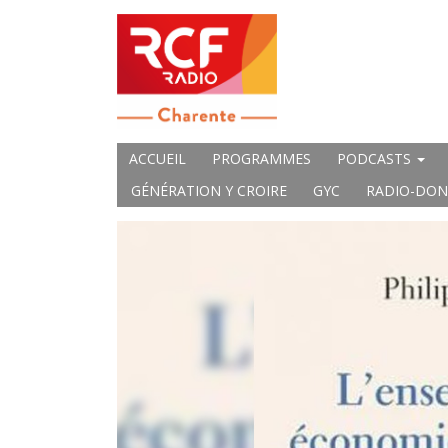
ACCUEIL
PROGRAMMES
PODCASTS
GÉNÉRATION Y CROIRE
GYC
RADIO-DON