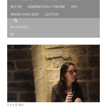
RCF.FR
GÉNÉRATION Y CROIRE
GYC
RADIO-DON 2025
LEETCHI
Il y a 8 ans