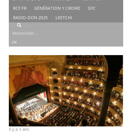
RCF.FR
GÉNÉRATION Y CROIRE
GYC
RADIO-DON 2025
LEETCHI
Il y a 3 ans