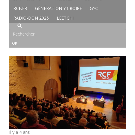
RCF.FR
GÉNÉRATION Y CROIRE
GYC
RADIO-DON 2025
LEETCHI
Il y a 4 ans