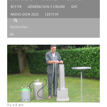
RCF.FR
GÉNÉRATION Y CROIRE
GYC
RADIO-DON 2025
LEETCHI
Il y a 8 ans