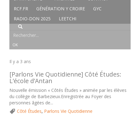
RCF.FR
GÉNÉRATION Y CROIRE
GYC
RADIO-DON 2025
LEETCHI
Il y a 3 ans
[Parlons Vie Quotidienne] Côté Études:
L’école d’Antan
Nouvelle émission « Côtés Études » animée par les élèves
du collège de Barbezieux.Enregistrée au Foyer des
personnes âgées de...
Côté Études
,
Parlons Vie Quotidienne