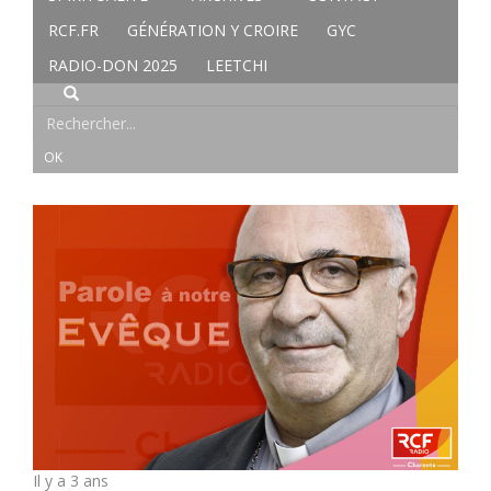
RCF.FR
GÉNÉRATION Y CROIRE
GYC
RADIO-DON 2025
LEETCHI
Il y a 3 ans