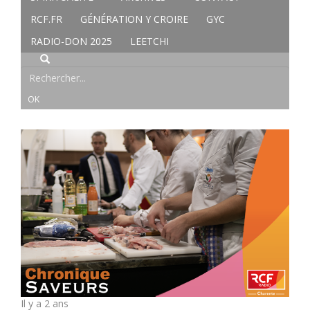
RCF.FR
GÉNÉRATION Y CROIRE
GYC
RADIO-DON 2025
LEETCHI
Il y a 2 ans