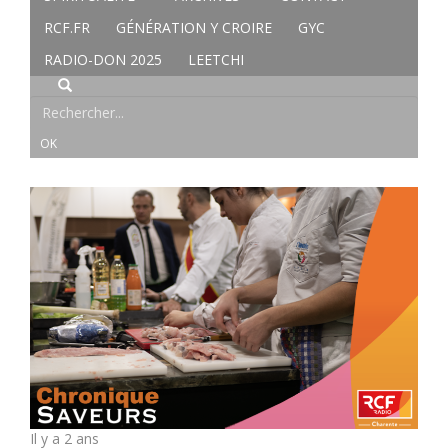
RCF.FR
GÉNÉRATION Y CROIRE
GYC
RADIO-DON 2025
LEETCHI
Il y a 2 ans