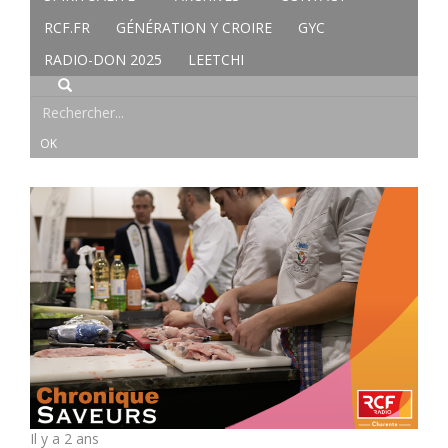
RCF.FR
GÉNÉRATION Y CROIRE
GYC
RADIO-DON 2025
LEETCHI
Il y a 2 ans