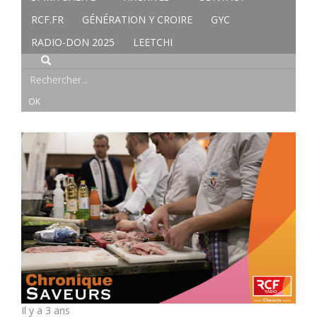
RCF.FR
GÉNÉRATION Y CROIRE
GYC
RADIO-DON 2025
LEETCHI
Il y a 3 ans