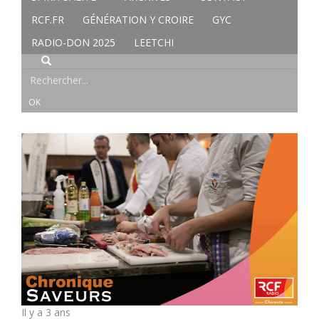
RCF.FR
GÉNÉRATION Y CROIRE
GYC
RADIO-DON 2025
LEETCHI
Il y a 3 ans