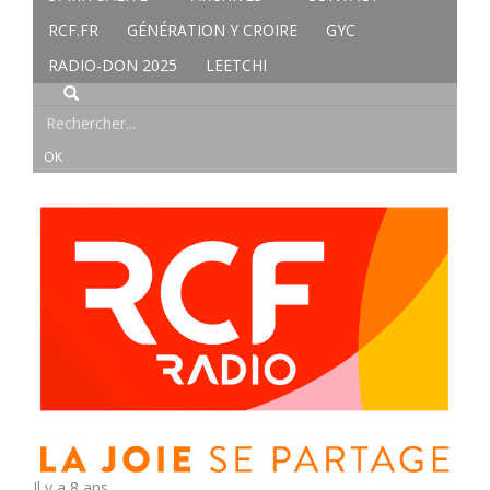
RCF.FR
GÉNÉRATION Y CROIRE
GYC
RADIO-DON 2025
LEETCHI
Il y a 8 ans