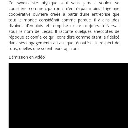
Ce syndicaliste atypique -qui sans jamais vouloir se
considérer comme « patron »- n’en n’a pas moins dirigé une
coopérative ouvrière créée à partir d’une entreprise que
tout le monde considérait comme perdue. Il a ainsi des
dizaines d’emplois et l’emprise existe toujours à Nersac
sous le nom de Lecas. Il raconte quelques anecdotes de
l’époque et confie ce qu’il considère comme étant la fidélité
dans ses engagements autant que l’écouté et le respect de
tous, quelles que soient leurs opinions.
L’émission en vidéo